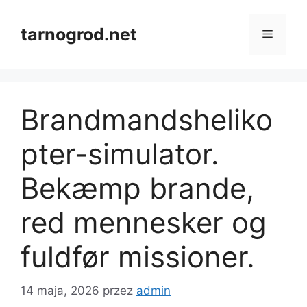
Przejdź
do
tarnogrod.net
Menu
treści
Brandmandsheliko
pter-simulator.
Bekæmp brande,
red mennesker og
fuldfør missioner.
14 maja, 2026
przez
admin