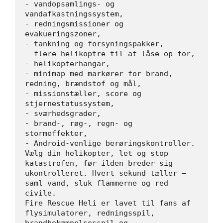
- vandopsamlings- og 
vandafkastningssystem,
- redningsmissioner og 
evakueringszoner,
- tankning og forsyningspakker,
- flere helikoptre til at låse op for,
- helikopterhangar,
- minimap med markører for brand, 
redning, brændstof og mål,
- missionstæller, score og 
stjernestatussystem,
- sværhedsgrader,
- brand-, røg-, regn- og 
stormeffekter,
- Android-venlige berøringskontroller.
Vælg din helikopter, let og stop 
katastrofen, før ilden breder sig 
ukontrolleret. Hvert sekund tæller — 
saml vand, sluk flammerne og red 
civile.
Fire Rescue Heli er lavet til fans af 
flysimulatorer, redningsspil, 
brandbekæmpelsesspil og 